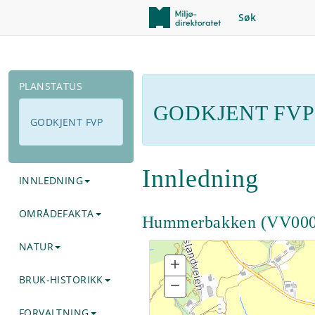
Søk
PLANSTATUS
GODKJENT FVP
GODKJENT FVP
Innledning
INNLEDNING
OMRÅDEFAKTA
Hummerbakken (VV000
NATUR
+
Zoom
In
BRUK-HISTORIKK
−
Zoom
Out
FORVALTNING